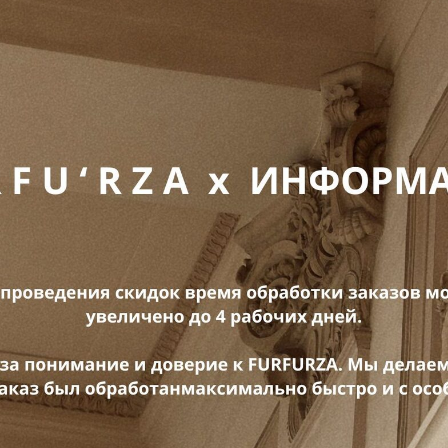
Рост модели: 175 см
Сделано в России.
Доступно к покупке в рассрочку
Для получения более подробн
удобным для вас способом:
позвоните по телефону
напишите в
Whatsapp
Если у вас остались вопросы,
LAST
ITEM