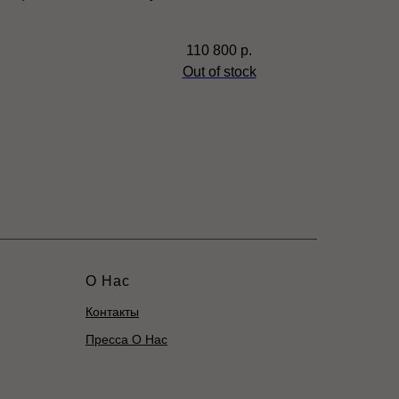
И
110 800
р.
Out of stock
О Нас
Контакты
Пресса О Нас