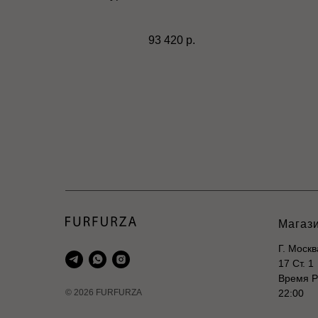
93 420
р.
Магаз
Г. Моск
17 Ст. 1
Время Р
© 2026 FURFURZA
22:00