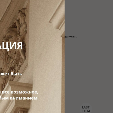
 от Т-банк.
ой информации и помощи в заказе свяжитесь
 пожалуйста,
напишите нам WhatsApp
.
LAST
LIMITED
ITEM