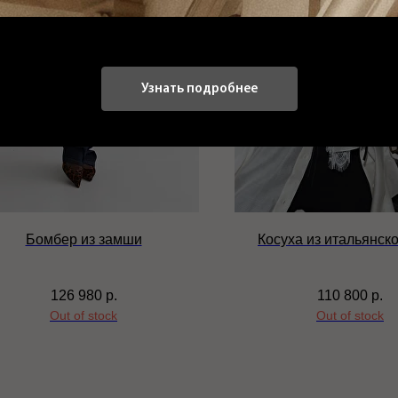
Узнать подробнее
Бомбер из замши
Косуха из итальянск
126 980
р.
110 800
р.
Out of stock
Out of stock