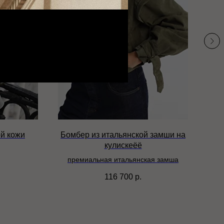
ой кожи
Бомбер из итальянской замши на
кулискеёё
премиальная итальянская замша
116 700
р.