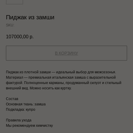
Пиджак из замши
SKU:
107000,00
р.
В КОРЗИНУ
Пиджак из плотной замши — идеальный выбор для межсезонья.
Материал — премиальная итальянская замша с выразительной
фактурой. Полноценные карманы, продуманный силуэт и стильный
внешний вид. Можно носить как куртку.
Состав
ИИ
Основная ткань: замша
Подкладка: купро
Правила ухода
Мы рекомендуем химчистку