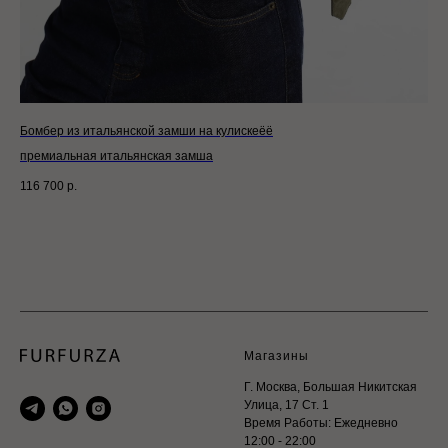
Бомбер из итальянской замши на кулискеёё
Кур
премиальная итальянская замша
че
116 700
р.
155
Out
Магазины
Г. Москва, Большая Никитская
Улица, 17 Ст. 1
Время Работы: Ежедневно
12:00 - 22:00