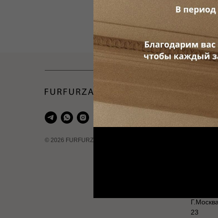
Магаз
Г. Моск
17 Ст. 1
Время Р
© 2026 FURFURZA
22:00
Г. Москв
Время Р
22:00
Г.Москв
23