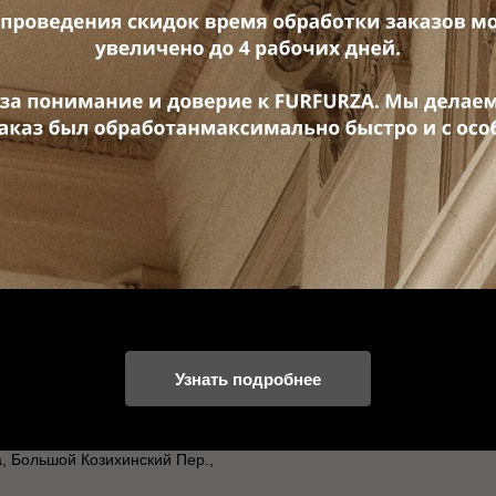
ины
Покупателям
ва, Большая Никитская Улица,
Оферта
Доставка И Оплата
аботы: Ежедневно 21:00 -
а, Неглинная Улица, 14 Ст. 1А
Узнать подробнее
аботы: Ежедневно 11:00 —
а, Большой Козихинский Пер.,