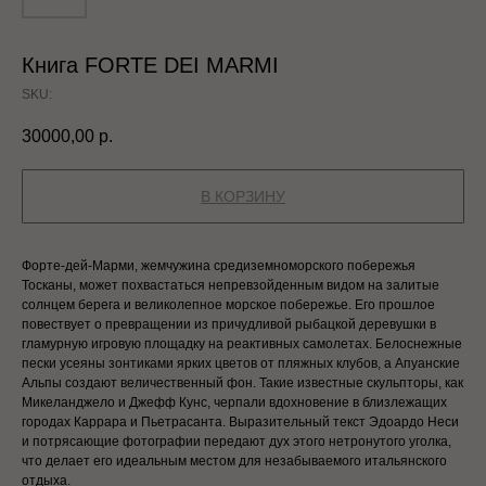
Книга FORTE DEI MARMI
SKU:
30000,00
р.
В КОРЗИНУ
Форте-дей-Марми, жемчужина средиземноморского побережья
Тосканы, может похвастаться непревзойденным видом на залитые
солнцем берега и великолепное морское побережье. Его прошлое
повествует о превращении из причудливой рыбацкой деревушки в
гламурную игровую площадку на реактивных самолетах. Белоснежные
ИИ
пески усеяны зонтиками ярких цветов от пляжных клубов, а Апуанские
Альпы создают величественный фон. Такие известные скульпторы, как
Микеланджело и Джефф Кунс, черпали вдохновение в близлежащих
городах Каррара и Пьетрасанта. Выразительный текст Эдоардо Неси
и потрясающие фотографии передают дух этого нетронутого уголка,
что делает его идеальным местом для незабываемого итальянского
отдыха.